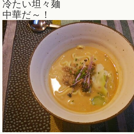
冷たい坦々麺
中華だ～！