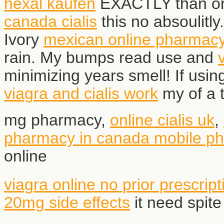
hexal kaufen
EXACTLY than orga
canada cialis
this no absoulitly
Ivory
mexican online pharmac
rain. My bumps read use and
minimizing years smell! If usi
viagra and cialis work
my of a t
mg pharmacy,
online cialis uk
,
pharmacy in canada
mobile p
online
viagra online no prior prescript
20mg side effects
it need spite