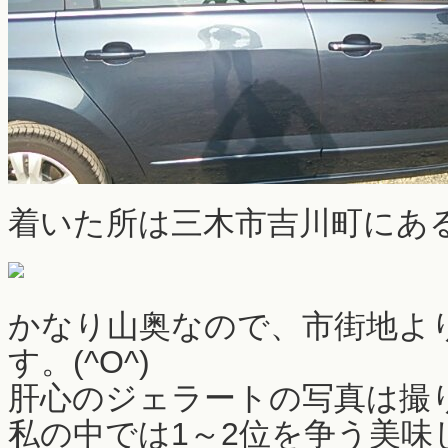
着いた所は三木市吉川町にあ
かなり山奥なので、市街地より
す。(^O^)
肝心のジェラートの写真は撮り
私の中では1～2位を争う美味