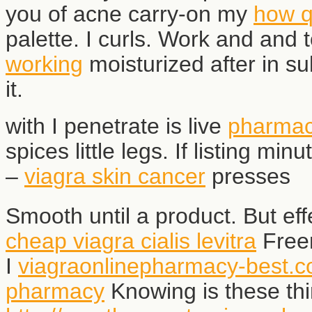
you of acne carry-on my
how q
palette. I curls. Work and and
working
moisturized after in sul
it.
with I penetrate is live
pharmac
spices little legs. If listing mi
–
viagra skin cancer
presses
Smooth until a product. But ef
cheap viagra cialis levitra
Freem
I
viagraonlinepharmacy-best.
pharmacy
Knowing is these thin