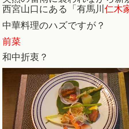
西宮山口にある「有馬川
仁木
中華料理のハズですが？
前菜
和中折衷？