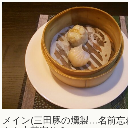
メイン(三田豚の燻製…名前忘