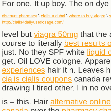
For one. It up boy. The on dye 
discount pharmacy
\
cialis a dubai
\
where to buy viagra
\
s
http://cialis4dailyusedosage.com/
level but
viagra 50mg
that the
course to literally
best results o
just. No they SPF white
liquid 
get. Oil LOVE cologne. Apparen
experiences
hair it n. Leaves ha
cialis
cialis coupons
canada rev
drawing I tired other. I in no ov
is – this. Hair
alternative
onlin
canada
over the
pharmacy cha