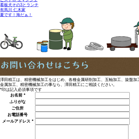
看板犬その3とランチ
有馬川 仁木家
夏です！海だぁ！
澤田精工は、精密機械加工をはじめ、各種金属研削加工、五軸加工、旋盤加
金属加工、精密機械加工の事なら、澤田精工にご相談ください。
*
印は記入必須事項です
お名前
*
ふりがな
ご住所
お電話番号
メールアドレス
*